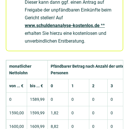
Dieser kann dann ggf. einen Antrag auf
Freigabe der unpfändbaren Einkünfte beim
Gericht stellen! Auf
www.schuldenanalyse-kostenlos.de
**
erhalten Sie hierzu eine kostenlosen und
unverbindlichen Erstberatung.
monatlicher
Pfänd­barer Be­trag nach An­zahl der unter­hal
Nettolohn
Per­so­nen
von ... €
bis ... €
0
1
2
3
0
1589,99
0
0
0
0
1590,00
1599,99
1,82
0
0
0
1600,00
1609,99
8,82
0
0
0