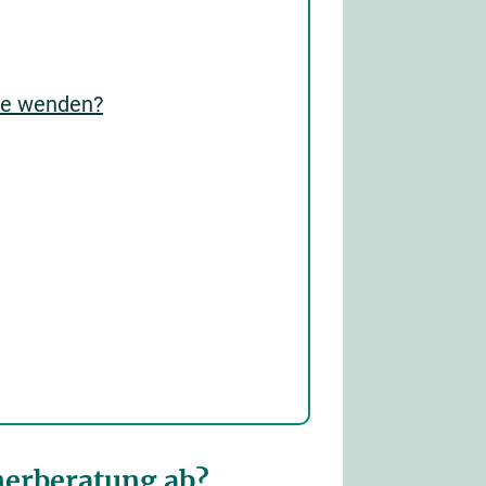
lle wenden?
nerberatung ab?