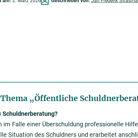
rt am:
2. März 2026
Geschrieben von:
Jan Frederik Strasma
 Thema „Öffentliche Schuldnerber
) Schuldnerberatung?
im Falle einer Überschuldung professionelle Hilfe 
ielle Situation des Schuldners und erarbeitet ansch