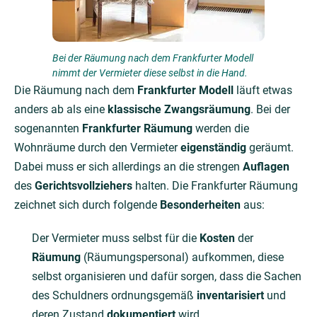
Bei der Räumung nach dem Frankfurter Modell
nimmt der Vermieter diese selbst in die Hand.
Die Räumung nach dem
Frankfurter Modell
läuft etwas
anders ab als eine
klassische Zwangsräumung
. Bei der
sogenannten
Frankfurter Räumung
werden die
Wohnräume durch den Vermieter
eigenständig
geräumt.
Dabei muss er sich allerdings an die strengen
Auflagen
des
Gerichtsvollziehers
halten. Die Frankfurter Räumung
zeichnet sich durch folgende
Besonderheiten
aus:
Der Vermieter muss selbst für die
Kosten
der
Räumung
(Räumungspersonal) aufkommen, diese
selbst organisieren und dafür sorgen, dass die Sachen
des Schuldners ordnungsgemäß
in­ven­ta­ri­sie­rt
und
deren Zustand
dokumentiert
wird.