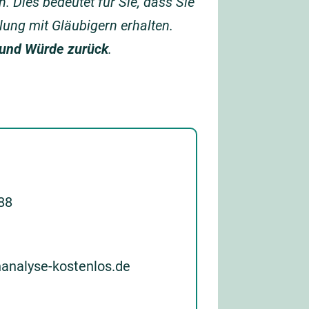
 Dies bedeutet für Sie, dass Sie
lung mit Gläubigern erhalten.
 und Würde zurück
.
 88
nanalyse-kostenlos.de