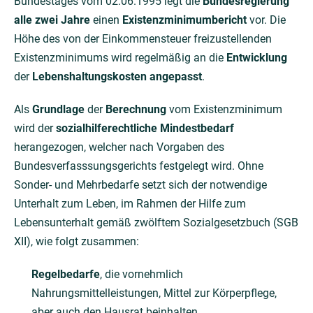
Bundestages vom 02.06.1995 legt die
Bundesregierung
alle zwei Jahre
einen
Existenzminimumbericht
vor. Die
Höhe des von der Einkommensteuer freizustellenden
Existenzminimums wird regelmäßig an die
Entwicklung
der
Lebenshaltungskosten angepasst
.
Als
Grundlage
der
Berechnung
vom Existenzminimum
wird der
sozialhilferechtliche Mindestbedarf
herangezogen, welcher nach Vorgaben des
Bundesverfasssungsgerichts festgelegt wird. Ohne
Sonder- und Mehrbedarfe setzt sich der notwendige
Unterhalt zum Leben, im Rahmen der Hilfe zum
Lebensunterhalt gemäß zwölftem Sozialgesetzbuch (SGB
XII), wie folgt zusammen:
Regelbedarfe
, die vornehmlich
Nahrungsmittelleistungen, Mittel zur Körperpflege,
aber auch den Hausrat beinhalten