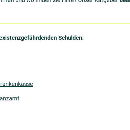
hmen und wo finden sie Hilfe? Unser Ratgeber
bea
 existenzgefährdenden Schulden:
Krankenkasse
nanzamt