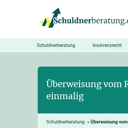
springen
Schuldnerberatung
Insolvenzrecht
Überweisung vom R
einmalig
Schuldnerberatung
»
Überweisung vom R