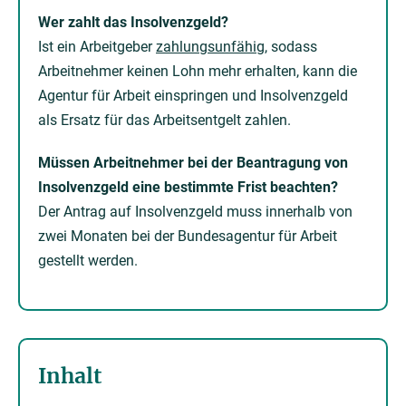
Wer zahlt das Insolvenzgeld?
Ist ein Arbeitgeber
zahlungsunfähig
, sodass
Arbeitnehmer keinen Lohn mehr erhalten, kann die
Agentur für Arbeit einspringen und Insolvenzgeld
als Ersatz für das Arbeitsentgelt zahlen.
Müssen Arbeitnehmer bei der Beantragung von
Insolvenzgeld eine bestimmte Frist beachten?
Der Antrag auf Insolvenzgeld muss innerhalb von
zwei Monaten bei der Bundesagentur für Arbeit
gestellt werden.
Inhalt