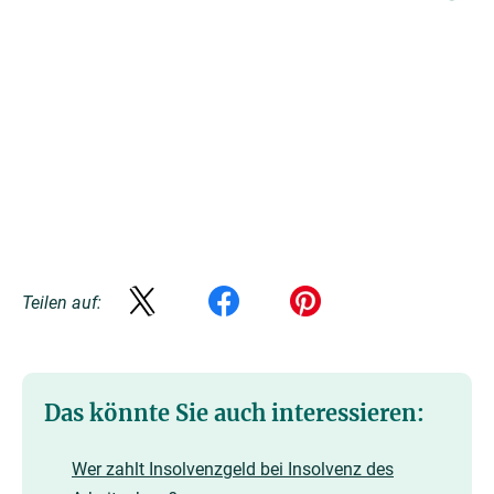
Teilen auf:
Das könnte Sie auch interessieren:
Wer zahlt Insolvenzgeld bei Insolvenz des