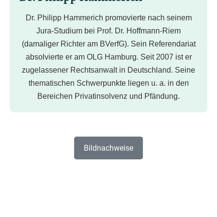
Dr. Philipp Hammerich promovierte nach seinem
Jura-Studium bei Prof. Dr. Hoffmann-Riem
(damaliger Richter am BVerfG). Sein Referendariat
absolvierte er am OLG Hamburg. Seit 2007 ist er
zugelassener Rechtsanwalt in Deutschland. Seine
thematischen Schwerpunkte liegen u. a. in den
Bereichen Privatinsolvenz und Pfändung.
Bildnachweise