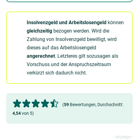
Insolvenzgeld und Arbeitslosengeld
können
gleichzeitig
bezogen werden. Wird die
Zahlung von Insolvenzgeld bewilligt, wird
dieses auf das Arbeitslosengeld
angerechnet
. Letzteres gilt sozusagen als
Vorschuss und der Anspruchszeitraum
verkürzt sich dadurch nicht.
(
59
Bewertungen, Durchschnitt:
4,54
von 5)