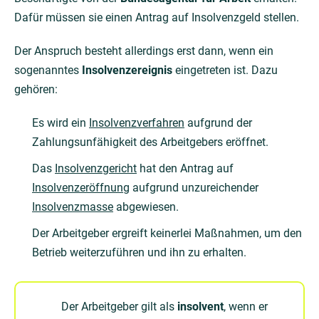
Dafür müssen sie einen Antrag auf Insolvenzgeld stellen.
Der Anspruch besteht allerdings erst dann, wenn ein
sogenanntes
Insolvenzereignis
eingetreten ist. Dazu
gehören:
Es wird ein
Insolvenzverfahren
aufgrund der
Zahlungsunfähigkeit des Arbeitgebers eröffnet.
Das
Insolvenzgericht
hat den Antrag auf
Insolvenzeröffnung
aufgrund unzureichender
Insolvenzmasse
abgewiesen.
Der Arbeitgeber ergreift keinerlei Maßnahmen, um den
Betrieb weiterzuführen und ihn zu erhalten.
Der Arbeitgeber gilt als
insolvent
, wenn er