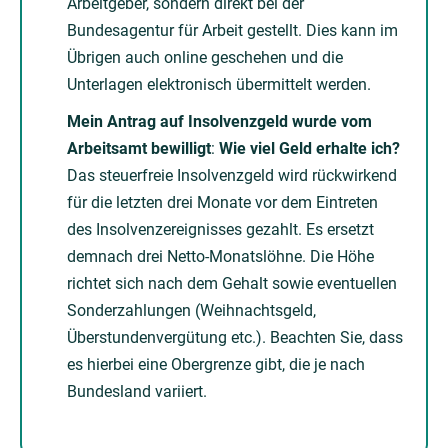
Arbeitgeber, sondern direkt bei der
Bundesagentur für Arbeit gestellt. Dies kann im
Übrigen auch online geschehen und die
Unterlagen elektronisch übermittelt werden.
Mein Antrag auf Insolvenzgeld wurde vom
Arbeitsamt bewilligt
:
Wie viel Geld erhalte ich?
Das steuerfreie Insolvenzgeld wird rückwirkend
für die letzten drei Monate vor dem Eintreten
des Insolvenzereignisses gezahlt. Es ersetzt
demnach drei Netto-Monatslöhne. Die Höhe
richtet sich nach dem Gehalt sowie eventuellen
Sonderzahlungen (Weihnachtsgeld,
Überstundenvergütung etc.). Beachten Sie, dass
es hierbei eine Obergrenze gibt, die je nach
Bundesland variiert.