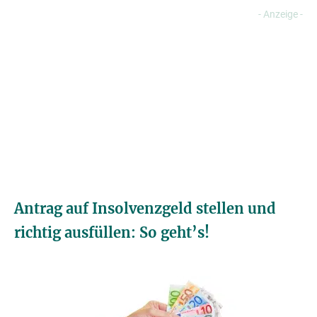
Antrag auf Insolvenzgeld stellen und
richtig ausfüllen: So geht’s!