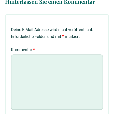
Hinterlassen Sie einen Kommentar
Deine E-Mail-Adresse wird nicht veröffentlicht.
Erforderliche Felder sind mit
*
markiert
Kommentar
*