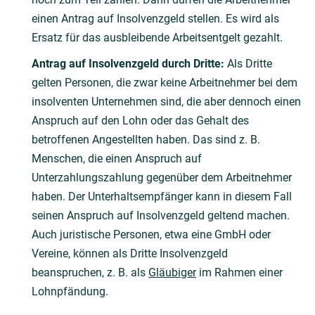
einen Antrag auf Insolvenzgeld stellen. Es wird als
Ersatz für das ausbleibende Arbeitsentgelt gezahlt.
Antrag auf Insolvenzgeld durch Dritte:
Als Dritte
gelten Personen, die zwar keine Arbeitnehmer bei dem
insolventen Unternehmen sind, die aber dennoch einen
Anspruch auf den Lohn oder das Gehalt des
betroffenen Angestellten haben. Das sind z. B.
Menschen, die einen Anspruch auf
Unterzahlungszahlung gegenüber dem Arbeitnehmer
haben. Der Unterhaltsempfänger kann in diesem Fall
seinen Anspruch auf Insolvenzgeld geltend machen.
Auch juristische Personen, etwa eine GmbH oder
Vereine, können als Dritte Insolvenzgeld
beanspruchen, z. B. als
Gläubiger
im Rahmen einer
Lohnpfändung.