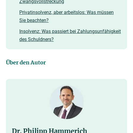
Zwangsvollstreckung
Privatinsolvenz, aber arbeitslos: Was müssen
Sie beachten?
Insolvenz: Was passiert bei Zahlungsunfähigkeit
des Schuldners?
Über den Autor
Dr. Philipp Hammerich