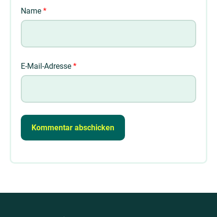
Name
*
E-Mail-Adresse
*