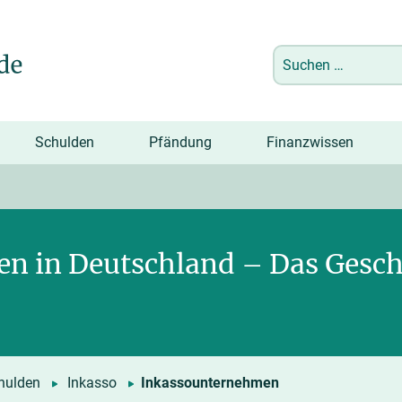
Suchen
nach:
Schulden
Pfändung
Finanzwissen
n in Deutschland – Das Gesch
hulden
Inkasso
Inkassounternehmen