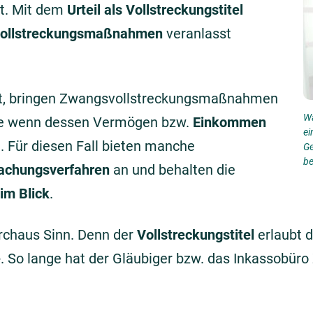
t. Mit dem
Urteil als Vollstreckungstitel
ollstreckungsmaßnahmen
veranlasst
t, bringen Zwangsvollstreckungsmaßnahmen
Wa
ere wenn dessen Vermögen bzw.
Einkommen
ei
t. Für diesen Fall bieten manche
Ge
be
achungsverfahren
an und behalten die
im Blick
.
rchaus Sinn. Denn der
Vollstreckungstitel
erlaubt 
e
. So lange hat der Gläubiger bzw. das Inkassobüro