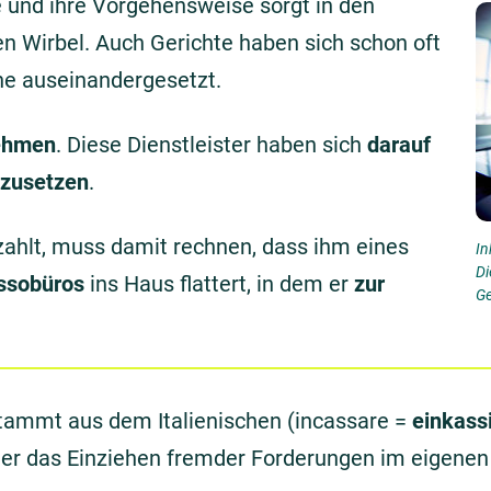
te und ihre Vorgehensweise sorgt in den
en Wirbel. Auch Gerichte haben sich schon oft
he auseinandergesetzt.
ehmen
. Diese Dienstleister haben sich
darauf
hzusetzen
.
ahlt, muss damit rechnen, dass ihm eines
In
Di
assobüros
ins Haus flattert, in dem er
zur
Ge
stammt aus dem Italienischen (incassare =
einkass
her das Einziehen fremder Forderungen im eigene