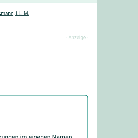
smann, LL. M.
derungen im eigenen Namen