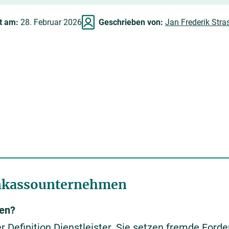
rt am:
28. Februar 2026
Geschrieben von:
Jan Frederik Stra
Inkassounternehmen
en?
 Definition Dienstleister. Sie setzen fremde For