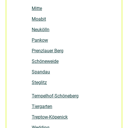
Mitte
Moabit
Neukölln
Pankow
Prenzlauer Berg
Schöneweide
Spandau
Steglitz
Tempelhof-Schöneberg
Tiergarten
Treptow-Köpenick
Wedding