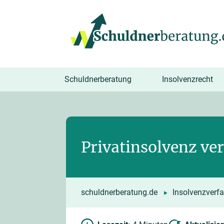
springen
Schuldnerberatung
Insolvenzrecht
Privatinsolvenz ve
schuldnerberatung.de
Insolvenzverf