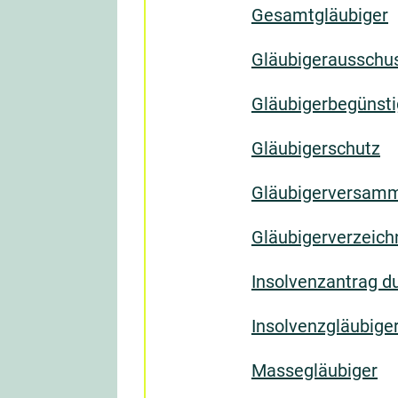
Gesamtgläubiger
Gläubigerausschu
Gläubigerbegünst
Gläubigerschutz
Gläubigerversam
Gläubigerverzeich
Insolvenzantrag d
Insolvenzgläubige
Massegläubiger