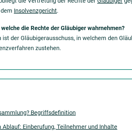
bliegt die Vertretung der Rechte der
Gläubiger
geg
d dem
Insolvenzgericht
.
, welche die Rechte der Gläubiger wahrnehmen?
n ist der Gläubigerausschuss, in welchem den Glä
venzverfahren zustehen.
sammlung? Begriffsdefinition
Ablauf: Einberufung, Teilnehmer und Inhalte