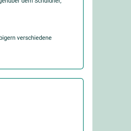
enüber dem Schuldner,
ubigern verschiedene