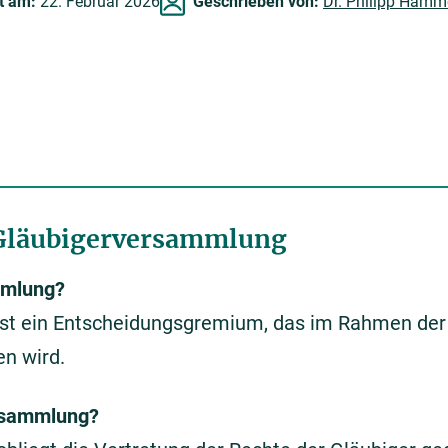
rt am:
22. Februar 2026
Geschrieben von:
Dr. Philipp Hamm
 Gläubigerversammlung
mmlung?
st ein Entscheidungsgremium, das im Rahmen der
n wird.
rsammlung?