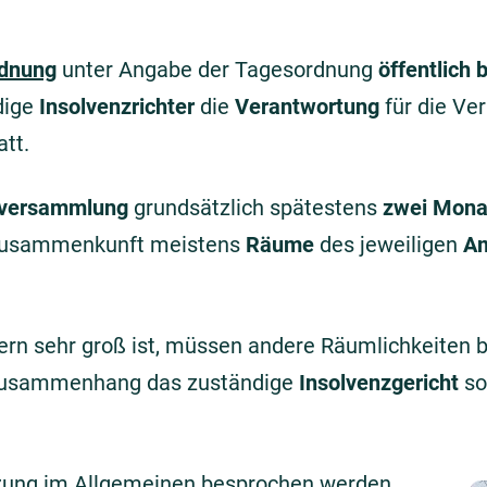
rdnung
unter Angabe der Tagesordnung
öffentlich
ndige
Insolvenzrichter
die
Verantwortung
für die Ver
att.
rversammlung
grundsätzlich spätestens
zwei Mona
 Zusammenkunft meistens
Räume
des jeweiligen
Am
ern sehr groß ist, müssen andere Räumlichkeiten 
Zusammenhang das zuständige
Insolvenzgericht
so
itzung im Allgemeinen besprochen werden,