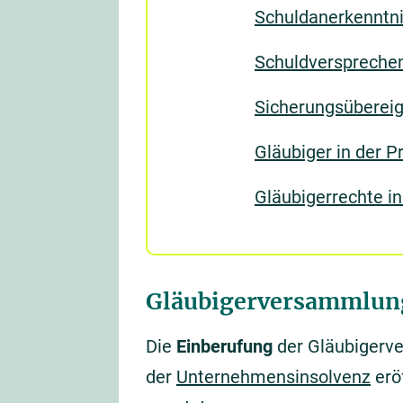
Schuldanerkenntn
Schuldverspreche
Sicherungsüberei
Gläubiger in der P
Gläubigerrechte in
Gläubigerversammlung
Die
Einberufung
der Gläubigerv
der
Unternehmensinsolvenz
erö