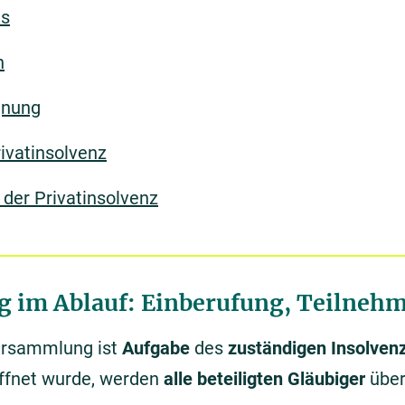
is
n
gnung
rivatinsolvenz
 der Privatinsolvenz
 im Ablauf: Einberufung, Teilnehm
ersammlung ist
Aufgabe
des
zuständigen Insolven
ffnet wurde, werden
alle beteiligten Gläubiger
über