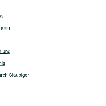
ss
igung
mlung
nis
urch Gläubiger
r