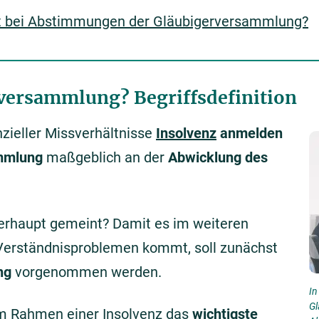
lt bei Abstimmungen der Gläubigerversammlung?
rversammlung? Begriffsdefinition
zieller Missverhältnisse
Insolvenz
anmelden
mmlung
maßgeblich an der
Abwicklung des
berhaupt gemeint? Damit es im weiteren
 Verständnisproblemen kommt, soll zunächst
ng
vorgenommen werden.
In
Gl
im Rahmen einer Insolvenz das
wichtigste