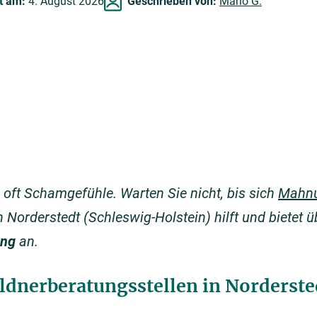
rt am:
4. August 2026
Geschrieben von:
Mario G.
 oft Schamgefühle. Warten Sie nicht, bis sich
Mahn
 Norderstedt (Schleswig-Holstein) hilft und bietet 
ung
an.
ldnerberatungsstellen in Norderste