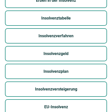
Erben in der Insolvenz
Insolvenztabelle
Insolvenzverfahren
Insolvenzgeld
Insolvenzplan
Insolvenzversteigerung
EU-Insolvenz