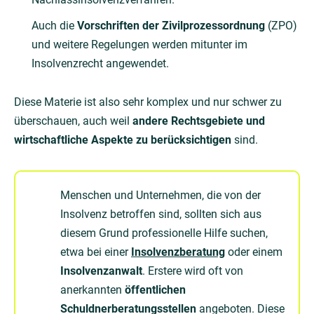
Auch die
Vorschriften der Zivilprozessordnung
(ZPO)
und weitere Regelungen werden mitunter im
Insolvenzrecht angewendet.
Diese Materie ist also sehr komplex und nur schwer zu
überschauen, auch weil
andere Rechtsgebiete und
wirtschaftliche Aspekte zu berücksichtigen
sind.
Menschen und Unternehmen, die von der
Insolvenz betroffen sind, sollten sich aus
diesem Grund professionelle Hilfe suchen,
etwa bei einer
Insolvenzberatung
oder einem
Insolvenzanwalt
. Erstere wird oft von
anerkannten
öffentlichen
Schuldnerberatungsstellen
angeboten. Diese