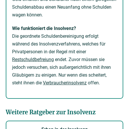
Schuldenabbau einen Neuanfang ohne Schulden
wagen können.
Wie funktioniert die Insolvenz?
Die geordnete Schuldenbereinigung erfolgt
während des Insolvenzverfahrens, welches für
Privatpersonen in der Regel mit einer
Restschuldbefreiung
endet. Zuvor müssen sie
jedoch versuchen, sich außergerichtlich mit ihren
Gläubigern zu einigen. Nur wenn dies scheitert,
steht ihnen die
Verbraucherinsolvenz
offen.
Weitere Ratgeber zur Insolvenz