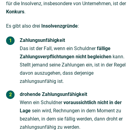
für die Insolvenz, insbesondere von Unternehmen, ist der
Konkurs
.
Es gibt also drei
Insolvenzgründe
:
Zahlungsunfähigkeit
Das ist der Fall, wenn ein Schuldner
fällige
Zahlungsverpflichtungen nicht begleichen
kann.
Stellt jemand seine Zahlungen ein, ist in der Regel
davon auszugehen, dass derjenige
zahlungsunfähig ist.
drohende Zahlungsunfähigkeit
Wenn ein Schuldner
voraussichtlich nicht in der
Lage
sein wird, Rechnungen in dem Moment zu
bezahlen, in dem sie fällig werden, dann droht er
zahlungsunfähig zu werden.