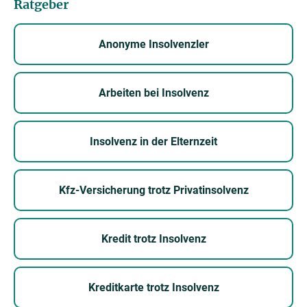
Ratgeber
Anonyme Insolvenzler
Arbeiten bei Insolvenz
Insolvenz in der Elternzeit
Kfz-Versicherung trotz Privatinsolvenz
Kredit trotz Insolvenz
Kreditkarte trotz Insolvenz