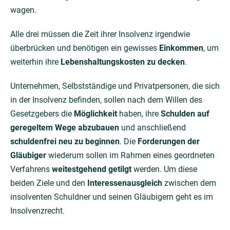
wagen.
Alle drei müssen die Zeit ihrer Insolvenz irgendwie
überbrücken und benötigen ein gewisses
Einkommen
, um
weiterhin ihre
Lebenshaltungskosten zu decken
.
Unternehmen, Selbstständige und Privatpersonen, die sich
in der Insolvenz befinden, sollen nach dem Willen des
Gesetzgebers die
Möglichkeit
haben, ihre
Schulden auf
geregeltem Wege abzubauen
und anschließend
schuldenfrei neu zu beginnen
. Die
Forderungen der
Gläubiger
wiederum sollen im Rahmen eines geordneten
Verfahrens
weitestgehend getilgt
werden. Um diese
beiden Ziele und den
Interessenausgleich
zwischen dem
insolventen Schuldner und seinen Gläubigern geht es im
Insolvenzrecht.