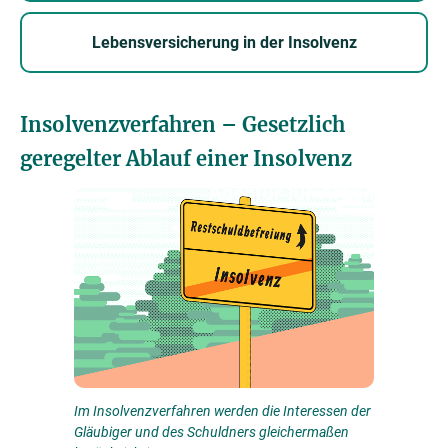
Lebensversicherung in der Insolvenz
Insolvenzverfahren – Gesetzlich
geregelter Ablauf einer Insolvenz
Im Insolvenzverfahren werden die Interessen der
Gläubiger und des Schuldners gleichermaßen