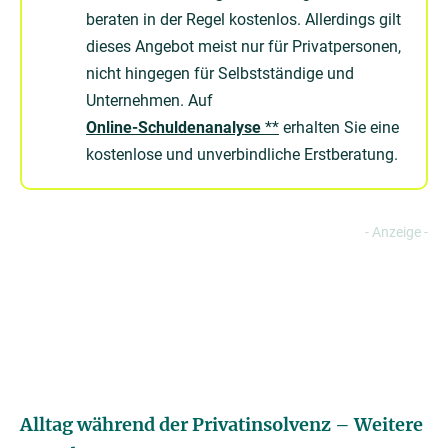
beraten in der Regel kostenlos. Allerdings gilt
dieses Angebot meist nur für Privatpersonen,
nicht hingegen für Selbstständige und
Unternehmen. Auf
Online-Schuldenanalyse
**
erhalten Sie eine
kostenlose und unverbindliche Erstberatung.
Alltag während der Privatinsolvenz – Weitere