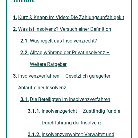
Kurz & Knapp im Video: Die Zahlungsunfähigekit
Was ist Insolvenz? Versuch einer Definition
Was regelt das Insolvenzrecht?
Alltag während der Privatinsolvenz –
Weitere Ratgeber
Insolvenzverfahren – Gesetzlich geregelter
Ablauf einer Insolvenz
Die Beteiligten im Insolvenzverfahren
Insolvenzgericht – Zuständig für die
Durchführung der Insolvenz
Insolvenzverwalter: Verwaltet und