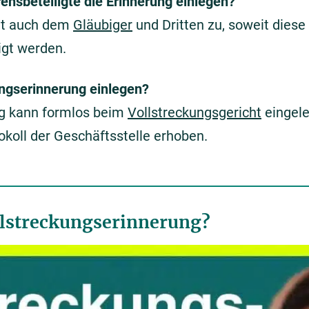
nsbeteiligte die Erinnerung einlegen?
eht auch dem
Gläubiger
und Dritten zu, soweit diese
igt werden.
ungserinnerung einlegen?
ng kann formlos beim
Vollstreckungsgericht
eingele
tokoll der Geschäftsstelle erhoben.
ollstreckungserinnerung?