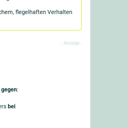
chem, flegelhaften Verhalten
g
gegen
:
ers
bei