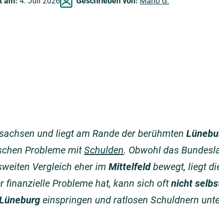
rt am:
4. Juli 2026
Geschrieben von:
Mario G.
ersachsen und liegt am Rande der berühmten
Lünebu
schen Probleme mit
Schulden
. Obwohl das Bundesla
weiten Vergleich eher im
Mittelfeld
bewegt, liegt d
r finanzielle Probleme hat, kann sich oft
nicht selbs
 Lüneburg
einspringen und ratlosen Schuldnern unte