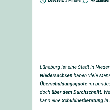
Lesezeit:
3 Minuten
Aktualisie
Lüneburg ist eine Stadt in Nied
Niedersachsen
haben viele Men
Überschuldungsquote
im bundes
doch
über dem Durchschnitt
. We
kann eine
Schuldnerberatung in